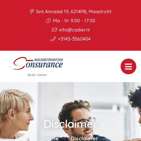
Sint Annadal 19, 6214PB, Maastricht
Ma - Vr 9:00 - 17:00
info@cadier.nl
+3143-3560404
Disclaimer
Home
Disclaimer