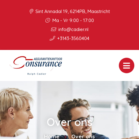
Sint Annadal 19, 6214PB, Maastricht
Ma - Vr 9:00 - 17:00
info@cadier.nl
+3143-3560404
Over ons
Home
Over ons