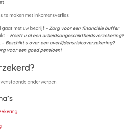
nt.
ies te maken met inkomensverlies:
d gaat met uw bedrijf –
Zorg voor een financiële buffer
akt –
Heeft u al een arbeidsongeschiktheidsverzekering?
t –
Beschikt u over een overlijdensrisicoverzekering?
rg voor een goed pensioen!
rzekerd?
bovenstaande onderwerpen.
na’s
zekering
g