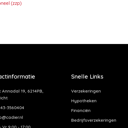
neel (zzp)
actinformatie
Snelle Links
t Annadal 19, 6214PB,
Verzekeringen
icht
Hypotheken
43-3560404
Financiën
o@cadier.nl
Bedrijfsverzekeringen
 Vr 9:00 - 17:00