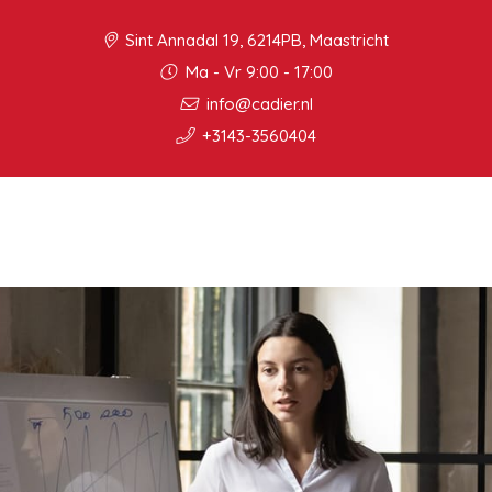
Sint Annadal 19, 6214PB, Maastricht
Ma - Vr 9:00 - 17:00
info@cadier.nl
+3143-3560404