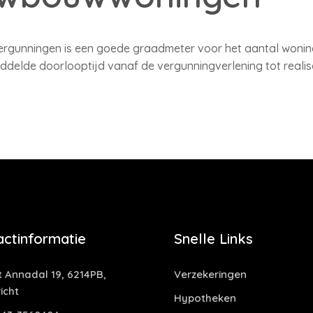
gunningen is een goede graadmeter voor het aantal woning
elde doorlooptijd vanaf de vergunningverlening tot realisa
actinformatie
Snelle Links
t Annadal 19, 6214PB,
Verzekeringen
icht
Hypotheken