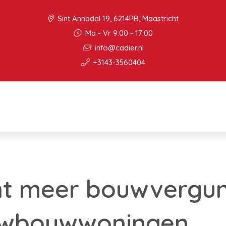
Sint Annadal 19, 6214PB, Maastricht
Ma - Vr 9:00 - 17:00
info@cadier.nl
+3143-3560404
nt meer bouwvergu
uwbouwwoningen