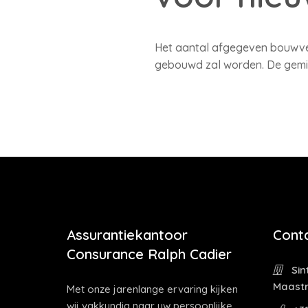
Het aantal afgegeven bouwver
gebouwd zal worden. De gemidd
Assurantiekantoor
Cont
Consurance Ralph Cadier
Sin
Maastr
Met onze jarenlange ervaring kijken
wij vakkundig naar uw persoonlijke