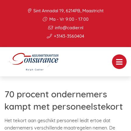
Sint Annadal 19, 6214PB, Maastricht
Ma - Vr 9:00 - 17:00
info@cadier.nl
+3143-3560404
70 procent ondernemers
kampt met personeelstekort
Het tekort aan geschikt personeel leidt ertoe dat
ondernemers verschillende maatregelen nemen. De