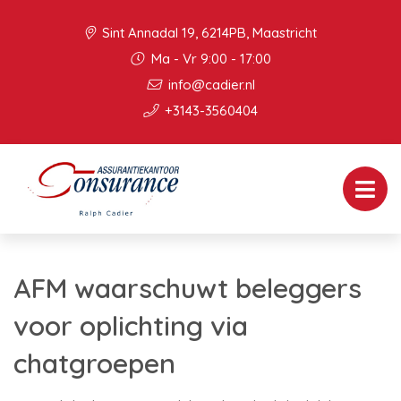
Sint Annadal 19, 6214PB, Maastricht
Ma - Vr 9:00 - 17:00
info@cadier.nl
+3143-3560404
AFM waarschuwt beleggers
voor oplichting via
chatgroepen