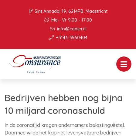
Sint Annadal 19, 6214PB, Maastricht
Ma - Vr 9:00 - 17:00
info@cadier.nl
+3143-3560404
Bedrijven hebben nog bijna
10 miljard coronaschuld
In de coronatijd kregen ondernemers belastinguitstel.
Daarmee wilde het kabinet levensvatbare bedrijven