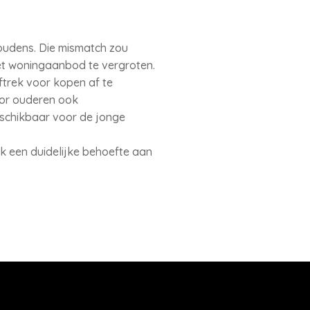
oudens. Die mismatch zou
t woningaanbod te vergroten.
ftrek voor kopen af te
oor ouderen ook
schikbaar voor de jonge
ok een duidelijke behoefte aan