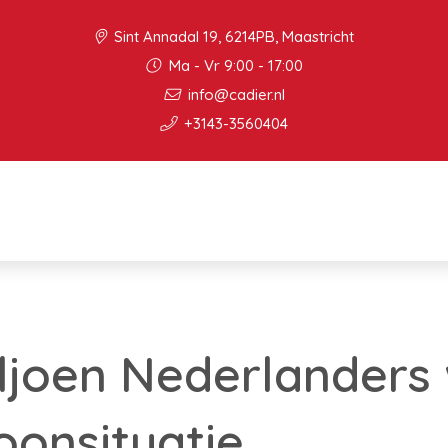
Sint Annadal 19, 6214PB, Maastricht
Ma - Vr 9:00 - 17:00
info@cadier.nl
+3143-3560404
iljoen Nederlanders 
onsituatie