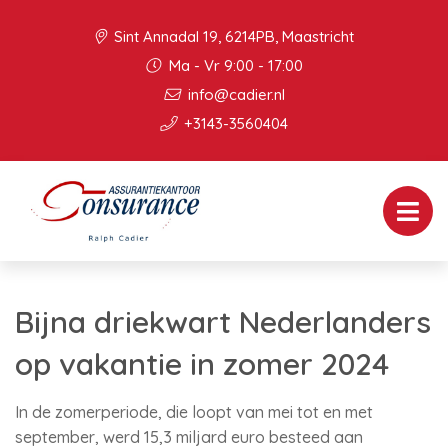
Sint Annadal 19, 6214PB, Maastricht
Ma - Vr 9:00 - 17:00
info@cadier.nl
+3143-3560404
Bijna driekwart Nederlanders
op vakantie in zomer 2024
In de zomerperiode, die loopt van mei tot en met
september, werd 15,3 miljard euro besteed aan