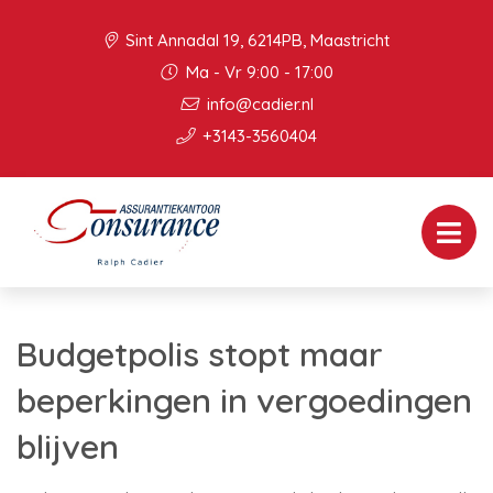
Sint Annadal 19, 6214PB, Maastricht
Ma - Vr 9:00 - 17:00
info@cadier.nl
+3143-3560404
Budgetpolis stopt maar
beperkingen in vergoedingen
blijven