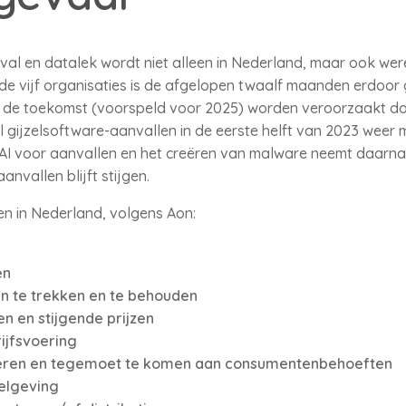
al en datalek wordt niet alleen in Nederland, maar ook were
e vijf organisaties is de afgelopen twaalf maanden erdoor 
 in de toekomst (voorspeld voor 2025) worden veroorzaakt do
al gijzelsoftware-aanvallen in de eerste helft van 2023 weer
AI voor aanvallen en het creëren van malware neemt daarnaa
nvallen blijft stijgen.
ven in Nederland, volgens Aon:
en
 te trekken en te behouden
n en stijgende prijzen
ijfsvoering
ren en tegemoet te komen aan consumentenbehoeften
gelgeving