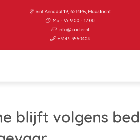
Sint Annadal 19, 6214PB, Maastricht
Ma - Vr 9:00 - 17:00
info@cadier.nl
+3143-3560404
e blijft volgens bed
 gevaar