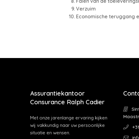
Falen van de toeleveringsk
Verzuim
Economische teruggang en
Assurantiekantoor
Cont
Consurance Ralph Cadier
Sin
Maastr
Met onze jarenlange ervaring kijken
wij vakkundig naar uw persoonlijke
+31
situatie en wensen.
inf