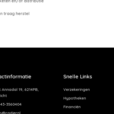
eten en/of distributie
 traag herstel
actinformatie
Snelle Links
t Annadal 19, 6214PB,
Verzekeringen
icht
Hypotheken
43-3560404
Financiën
o@cadier.nl