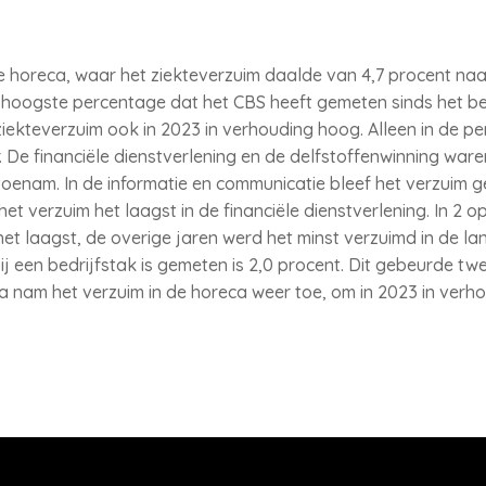
de horeca, waar het ziekteverzuim daalde van 4,7 procent naa
 hoogste percentage dat het CBS heeft gemeten sinds het be
kteverzuim ook in 2023 in verhouding hoog. Alleen in de pe
. De financiële dienstverlening en de delfstoffenwinning ware
toenam. In de informatie en communicatie bleef het verzuim ge
het verzuim het laagst in de financiële dienstverlening. In 2 
het laagst, de overige jaren werd het minst verzuimd in de l
ij een bedrijfstak is gemeten is 2,0 procent. Dit gebeurde tw
a nam het verzuim in de horeca weer toe, om in 2023 in verho