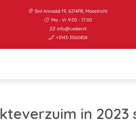
Sint Annadal 19, 6214PB, Maastricht
Ma - Vr 9:00 - 17:00
info@cadier.nl
+3143-3560404
ekteverzuim in 2023 s