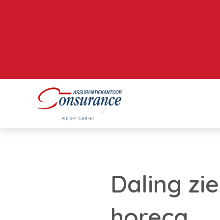
Daling zi
horeca