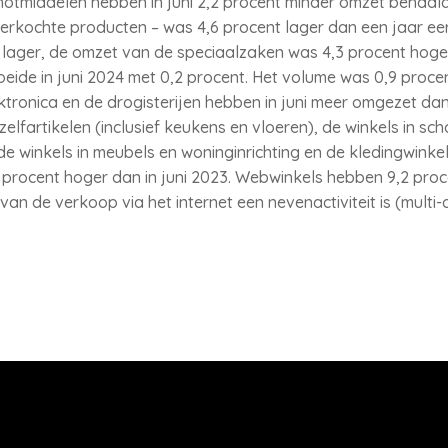
notmiddelen hebben in juni 2,2 procent minder omzet behaald 
erkochte producten – was 4,6 procent lager dan een jaar ee
lager, de omzet van de speciaalzaken was 4,3 procent hoger
ide in juni 2024 met 0,2 procent. Het volume was 0,9 procen
tronica en de drogisterijen hebben in juni meer omgezet dan
elfartikelen (inclusief keukens en vloeren), de winkels in s
, de winkels in meubels en woninginrichting en de kledingwinkel
2 procent hoger dan in juni 2023. Webwinkels hebben 9,2 pr
n de verkoop via het internet een nevenactiviteit is (multi-