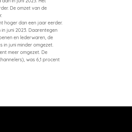
dan in juni 2023. Het
rder. De omzet van de
.
t hoger dan een jaar eerder.
 in juni 2023. Daarentegen
choenen en lederwaren, de
s in juni minder omgezet.
ocent meer omgezet. De
channelers), was 6,1 procent