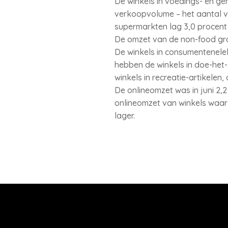
De winkels in voedings- en ge
verkoopvolume – het aantal v
supermarkten lag 3,0 procent 
De omzet van de non-food groe
De winkels in consumentenelek
hebben de winkels in doe-het-z
winkels in recreatie-artikelen
De onlineomzet was in juni 2,
onlineomzet van winkels waarva
lager.