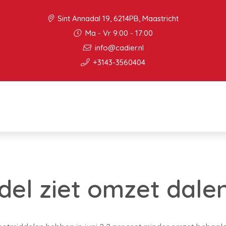
Sint Annadal 19, 6214PB, Maastricht
Ma - Vr 9:00 - 17:00
info@cadier.nl
+3143-3560404
el ziet omzet dalen 