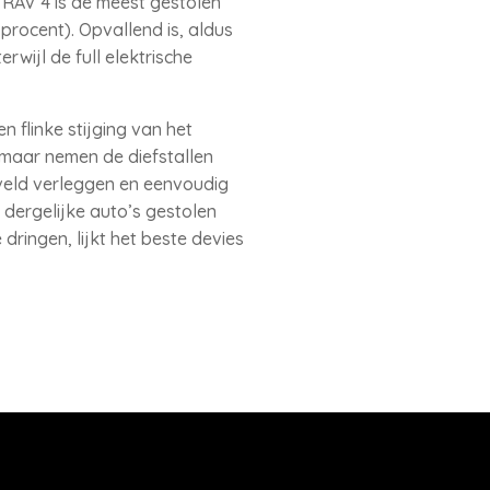
 RAV 4 is de meest gestolen
procent). Opvallend is, aldus
wijl de full elektrische
n flinke stijging van het
 maar nemen de diefstallen
kveld verleggen en eenvoudig
 dergelijke auto’s gestolen
dringen, lijkt het beste devies