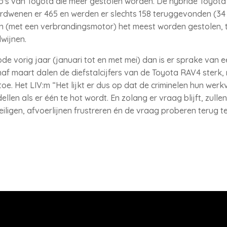
to's van Toyota die meer gestolen worden. De hybride Toyota
verdwenen er 465 en werden er slechts 158 teruggevonden (34 
n (met een verbrandingsmotor) het meest worden gestolen, ter
dwijnen.
e vorig jaar (januari tot en met mei) dan is er sprake van ee
naf maart dalen de diefstalcijfers van de Toyota RAV4 sterk,
oe. Het LIV:m “Het lijkt er dus op dat de criminelen hun wer
en als er één te hot wordt. En zolang er vraag blijft, zullen
ligen, afvoerlijnen frustreren én de vraag proberen terug te 