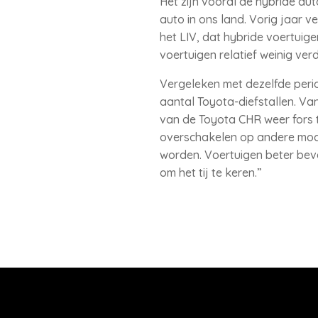
Het zijn vooral de hybride au
auto in ons land. Vorig jaar 
het LIV, dat hybride voertuige
voertuigen relatief weinig ver
Vergeleken met dezelfde period
aantal Toyota-diefstallen. Va
van de Toyota CHR weer fors t
overschakelen op andere modell
worden. Voertuigen beter bevei
om het tij te keren.”