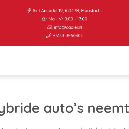
Sint Annadal 19, 6214PB, Maastricht
Ma - Vr 9:00 - 17:00
info@cadier.nl
+3143-3560404
hybride auto’s neemt