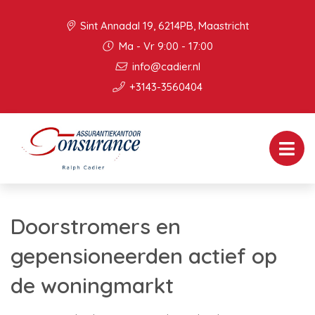
Sint Annadal 19, 6214PB, Maastricht
Ma - Vr 9:00 - 17:00
info@cadier.nl
+3143-3560404
Doorstromers en
gepensioneerden actief op
de woningmarkt