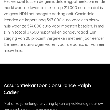
Het verschil tussen de gemiddelde hypotheeksom en de
marktwaarde kwam in mei uit op 211.000 euro en dat is
volgens HDN het hoogste bedrag ooit. Gemiddeld
leenden de kopers nog 363.000 euro voor een nieuw
huis waar ze 574.000 euro voor moesten betalen. In mei
zijn in totaal 37.500 hypotheken aangevraagd. Een
stijging van 20 procent vergeleken met een jaar eerder.
De meeste aanvragen waren voor de aanschaf van een
nieuw huis.
Assurantiekantoor Consurance Ralph
Cadier
Met onze jarenlange ervaring kijken wij vakkundig naar uw
persoonlijke situatie en wensen.