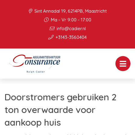
Sint Annadal 19, 6214PB, Maastricht
Ma - Vr 9:00 - 17:00
info@cadier.nl
+3143-3560404
Doorstromers gebruiken 2
ton overwaarde voor
aankoop huis