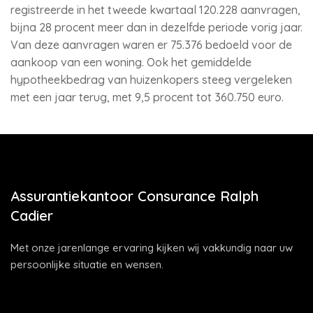
registreerde in het tweede kwartaal 120.228 aanvragen,
bijna 28 procent meer dan in dezelfde periode vorig jaar.
Van deze aanvragen waren er 75.376 bedoeld voor de
aankoop van een woning. Ook het gemiddelde
hypotheekbedrag van huizenkopers steeg vergeleken
met een jaar terug, met 9,5 procent tot 360.750 euro.
Assurantiekantoor Consurance Ralph
Cadier
Met onze jarenlange ervaring kijken wij vakkundig naar uw
persoonlijke situatie en wensen.