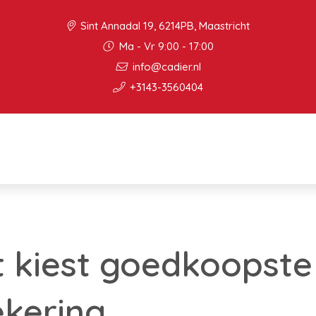
Sint Annadal 19, 6214PB, Maastricht
Ma - Vr 9:00 - 17:00
info@cadier.nl
+3143-3560404
 kiest goedkoopste
ekering