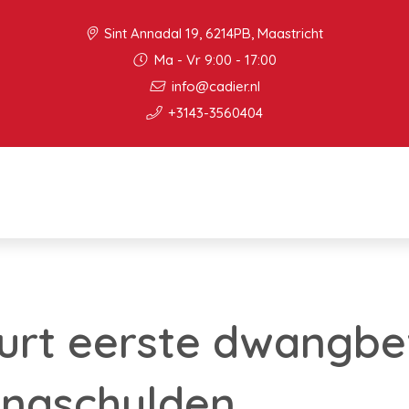
Sint Annadal 19, 6214PB, Maastricht
Ma - Vr 9:00 - 17:00
info@cadier.nl
+3143-3560404
uurt eerste dwangb
onaschulden