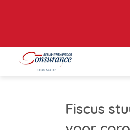
Fiscus st
voor cor