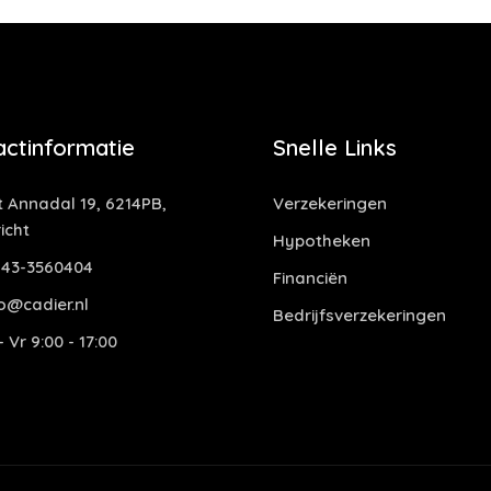
actinformatie
Snelle Links
t Annadal 19, 6214PB,
Verzekeringen
icht
Hypotheken
43-3560404
Financiën
o@cadier.nl
Bedrijfsverzekeringen
 Vr 9:00 - 17:00