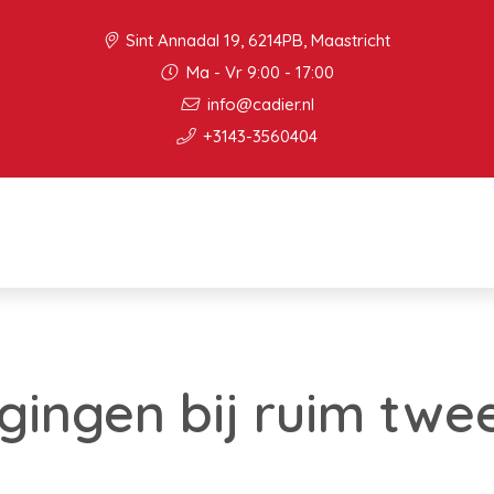
Sint Annadal 19, 6214PB, Maastricht
Ma - Vr 9:00 - 17:00
info@cadier.nl
+3143-3560404
ingen bij ruim twe