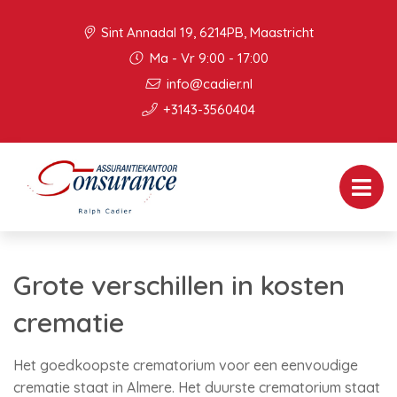
Sint Annadal 19, 6214PB, Maastricht
Ma - Vr 9:00 - 17:00
info@cadier.nl
+3143-3560404
Grote verschillen in kosten
crematie
Het goedkoopste crematorium voor een eenvoudige
crematie staat in Almere. Het duurste crematorium staat