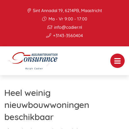
Sint Annadal 19, 6214PB, Maastricht
Ma - Vr 9:00 - 17:00
info@cadier.nl
+3143-3560404
Heel weinig
nieuwbouwwoningen
beschikbaar