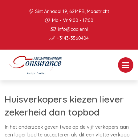
Sint Annadal 19, 6214PB, Maastricht
Ma - Vr 9:00 - 17:00
info@cadier.nl
+3143-3560404
Huisverkopers kiezen liever
zekerheid dan topbod
In het onderzoek geven twee op de vijf verkopers aan
een lager bod te accepteren als dit een vlotte verkoop