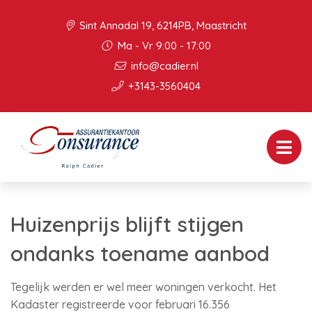
Sint Annadal 19, 6214PB, Maastricht
Ma - Vr 9:00 - 17:00
info@cadier.nl
+3143-3560404
Huizenprijs blijft stijgen
ondanks toename aanbod
Tegelijk werden er wel meer woningen verkocht. Het
Kadaster registreerde voor februari 16.356