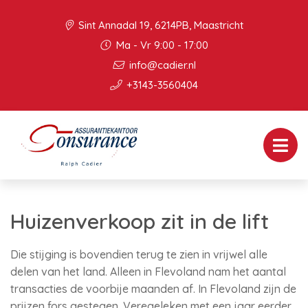
Sint Annadal 19, 6214PB, Maastricht
Ma - Vr 9:00 - 17:00
info@cadier.nl
+3143-3560404
Huizenverkoop zit in de lift
Die stijging is bovendien terug te zien in vrijwel alle
delen van het land. Alleen in Flevoland nam het aantal
transacties de voorbije maanden af. In Flevoland zijn de
prijzen fors gestegen. Veregeleken met een jaar eerder