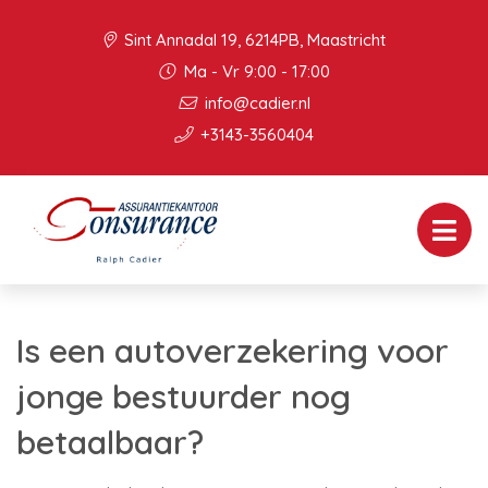
Sint Annadal 19, 6214PB, Maastricht
Ma - Vr 9:00 - 17:00
info@cadier.nl
+3143-3560404
Is een autoverzekering voor
jonge bestuurder nog
betaalbaar?