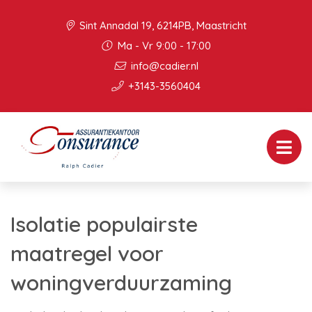
Sint Annadal 19, 6214PB, Maastricht
Ma - Vr 9:00 - 17:00
info@cadier.nl
+3143-3560404
Isolatie populairste
maatregel voor
woningverduurzaming