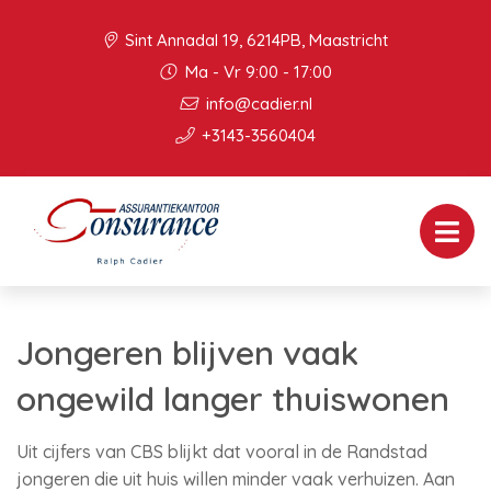
Sint Annadal 19, 6214PB, Maastricht
Ma - Vr 9:00 - 17:00
info@cadier.nl
+3143-3560404
Jongeren blijven vaak
ongewild langer thuiswonen
Uit cijfers van CBS blijkt dat vooral in de Randstad
jongeren die uit huis willen minder vaak verhuizen. Aan