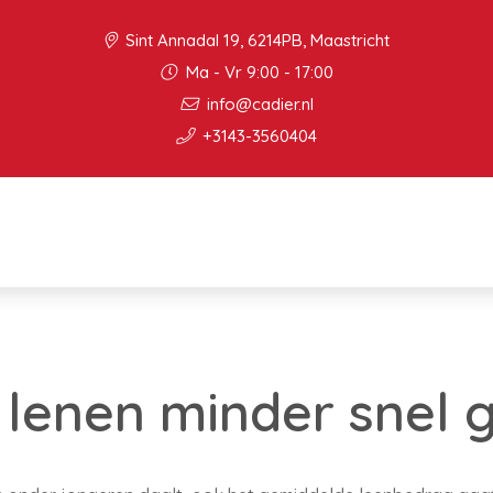
Sint Annadal 19, 6214PB, Maastricht
Ma - Vr 9:00 - 17:00
info@cadier.nl
+3143-3560404
lenen minder snel 