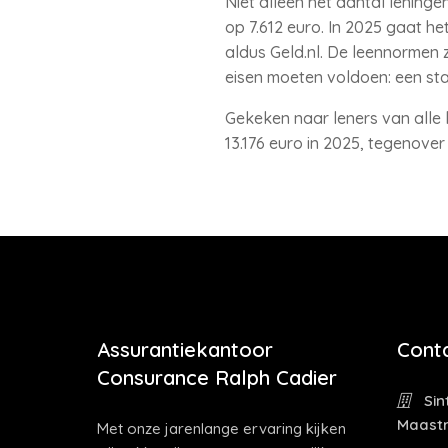
Niet alleen het aantal lening
op 7.612 euro. In 2025 gaat h
aldus Geld.nl. De leennormen 
eisen moeten voldoen: een sta
Gekeken naar leners van alle l
13.176 euro in 2025, tegenover
Assurantiekantoor
Cont
Consurance Ralph Cadier
Sin
Maastr
Met onze jarenlange ervaring kijken