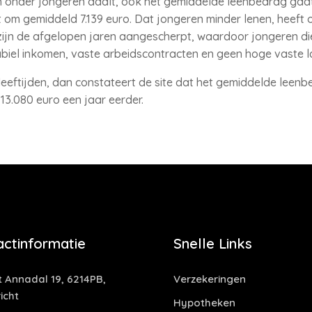
en onder jongeren daalt, ook het gemiddelde leenbedrag gaa
et om gemiddeld 7.139 euro. Dat jongeren minder lenen, heeft
zijn de afgelopen jaren aangescherpt, waardoor jongeren die
biel inkomen, vaste arbeidscontracten en geen hoge vaste l
eeftijden, dan constateert de site dat het gemiddelde leenbedr
 13.080 euro een jaar eerder.
actinformatie
Snelle Links
t Annadal 19, 6214PB,
Verzekeringen
icht
Hypotheken