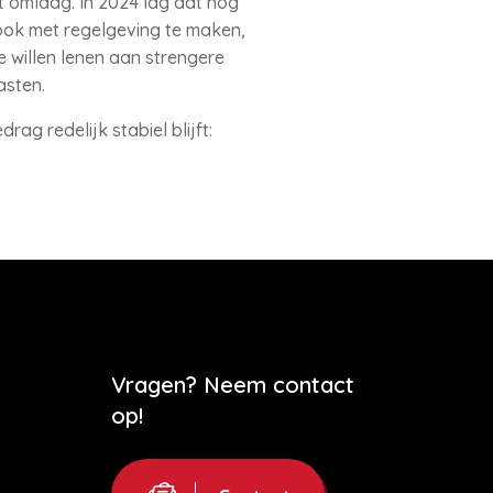
t omlaag. In 2024 lag dat nog
 ook met regelgeving te maken,
 willen lenen aan strengere
asten.
ag redelijk stabiel blijft:
Vragen? Neem contact
op!