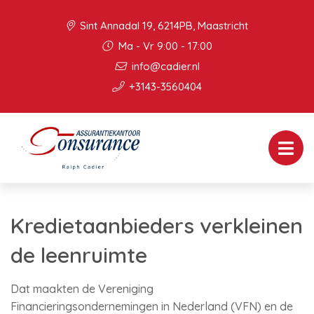
Sint Annadal 19, 6214PB, Maastricht
Ma - Vr 9:00 - 17:00
info@cadier.nl
+3143-3560404
Kredietaanbieders verkleinen
de leenruimte
Dat maakten de Vereniging
Financieringsondernemingen in Nederland (VFN) en de