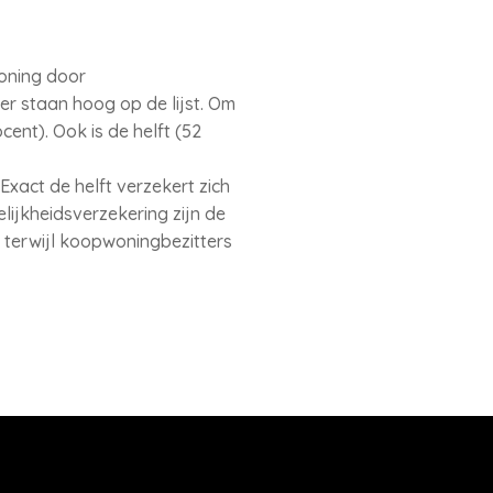
oning door
r staan hoog op de lijst. Om
ent). Ook is de helft (52
xact de helft verzekert zich
elijkheidsverzekering zijn de
 terwijl koopwoningbezitters