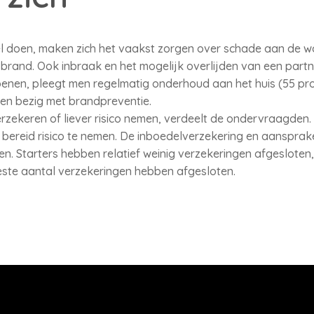
el doen, maken zich het vaakst zorgen over schade aan de w
and. Ook inbraak en het mogelijk overlijden van een partne
penen, pleegt men regelmatig onderhoud aan het huis (55 proc
en bezig met brandpreventie.
rzekeren of liever risico nemen, verdeelt de ondervraagden. E
is bereid risico te nemen. De inboedelverzekering en aansprak
n. Starters hebben relatief weinig verzekeringen afgesloten,
este aantal verzekeringen hebben afgesloten.