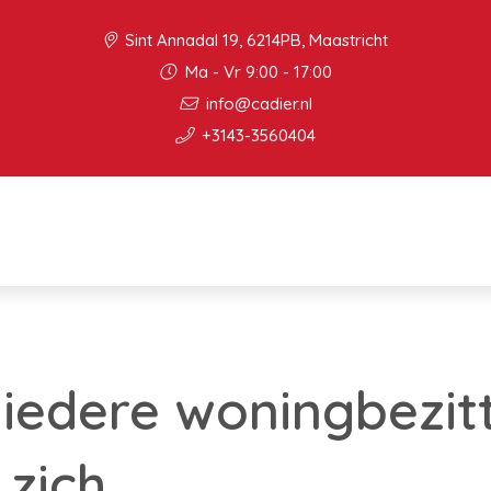
Sint Annadal 19, 6214PB, Maastricht
Ma - Vr 9:00 - 17:00
info@cadier.nl
+3143-3560404
 iedere woningbezit
 zich