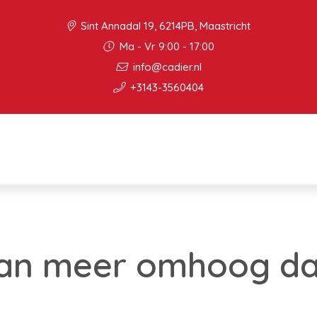
Sint Annadal 19, 6214PB, Maastricht
Ma - Vr 9:00 - 17:00
info@cadier.nl
+3143-3560404
an meer omhoog da