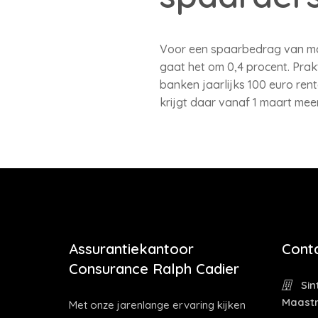
Voor een spaarbedrag van max
gaat het om 0,4 procent. Pra
banken jaarlijks 100 euro rent
krijgt daar vanaf 1 maart meer
Assurantiekantoor
Cont
Consurance Ralph Cadier
Sin
Maastr
Met onze jarenlange ervaring kijken