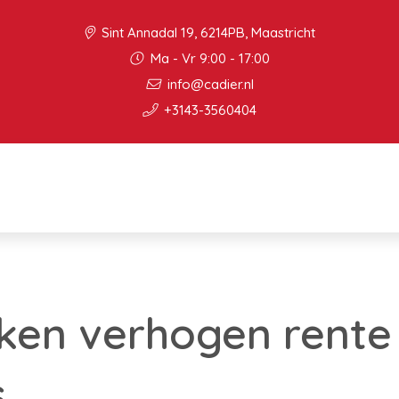
Sint Annadal 19, 6214PB, Maastricht
Ma - Vr 9:00 - 17:00
info@cadier.nl
+3143-3560404
ken verhogen rente
s