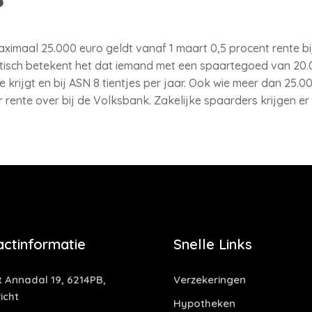
imaal 25.000 euro geldt vanaf 1 maart 0,5 procent rente bi
ktisch betekent het dat iemand met een spaartegoed van 20.0
e krijgt en bij ASN 8 tientjes per jaar. Ook wie meer dan 25.
 rente over bij de Volksbank. Zakelijke spaarders krijgen er 
actinformatie
Snelle Links
t Annadal 19, 6214PB,
Verzekeringen
icht
Hypotheken