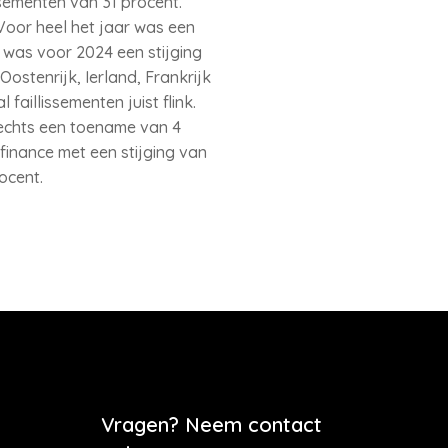
ssementen van 31 procent.
Voor heel het jaar was een
d was voor 2024 een stijging
stenrijk, Ierland, Frankrijk
 faillissementen juist flink.
slechts een toename van 4
finance met een stijging van
ocent.
Vragen? Neem contact