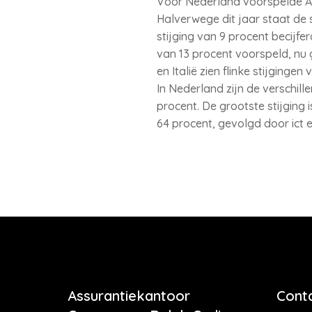
Voor Nederland voorspelde Alli
Halverwege dit jaar staat de 
stijging van 9 procent becijfe
van 13 procent voorspeld, nu 
en Italië zien flinke stijginge
In Nederland zijn de verschill
procent. De grootste stijging 
64 procent, gevolgd door ict 
Assurantiekantoor
Cont