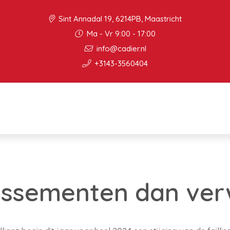
Sint Annadal 19, 6214PB, Maastricht
Ma - Vr 9:00 - 17:00
info@cadier.nl
+3143-3560404
lissementen dan ve