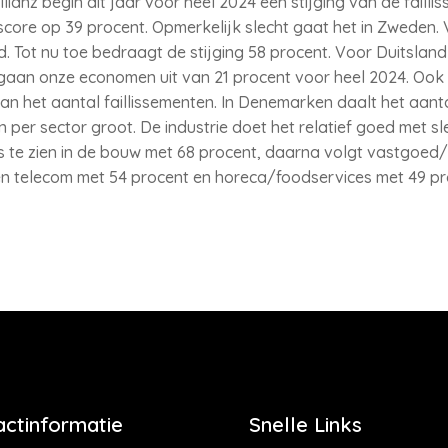
anz begin dit jaar voor heel 2024 een stijging van de failli
score op 39 procent. Opmerkelijk slecht gaat het in Zweden. 
rd. Tot nu toe bedraagt de stijging 58 procent. Voor Duitslan
gaan onze economen uit van 21 procent voor heel 2024. Ook Oo
n van het aantal faillissementen. In Denemarken daalt het aantal
en per sector groot. De industrie doet het relatief goed met 
is te zien in de bouw met 68 procent, daarna volgt vastgoed/
en telecom met 54 procent en horeca/foodservices met 49 pr
actinformatie
Snelle Links