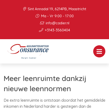
Sint Annadal 19, 6214PB, Maastricht
Ma - Vr 9:00 - 17:00
info@cadier.nl
+3143-3560404
Meer leenruimte dankzij
nieuwe leennormen
De extra leenruimte is ontstaan doordat het gemiddelde
inkomen in Nederland harder is gestegen dan de