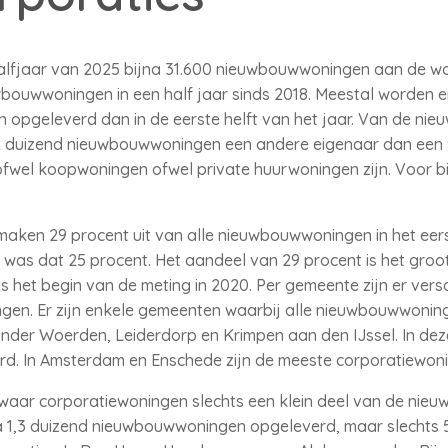
te halfjaar van 2025 bijna 31.600 nieuwbouwwoningen aan de
uwbouwwoningen in een half jaar sinds 2018. Meestal worden e
opgeleverd dan in de eerste helft van het jaar. Van de nie
2 duizend nieuwbouwwoningen een andere eigenaar dan een w
ofwel koopwoningen ofwel private huurwoningen zijn. Voor 
aken 29 procent uit van alle nieuwbouwwoningen in het eerst
n was dat 25 procent. Het aandeel van 29 procent is het groot
het begin van de meting in 2020. Per gemeente zijn er versc
en. Er zijn enkele gemeenten waarbij alle nieuwbouwwonin
onder Woerden, Leiderdorp en Krimpen aan den IJssel. In de
rd. In Amsterdam en Enschede zijn de meeste corporatiewo
waar corporatiewoningen slechts een klein deel van de nieuw
jna 1,3 duizend nieuwbouwwoningen opgeleverd, maar slechts