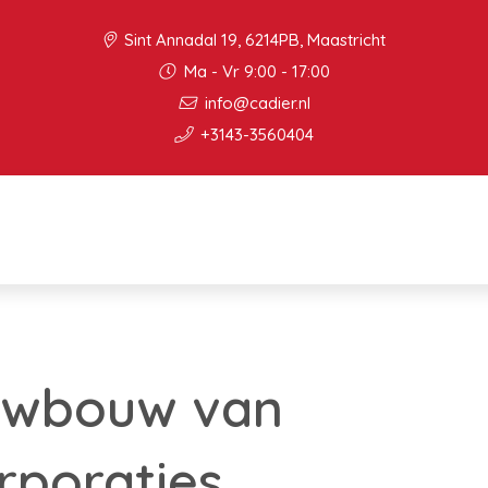
Sint Annadal 19, 6214PB, Maastricht
Ma - Vr 9:00 - 17:00
info@cadier.nl
+3143-3560404
uwbouw van
rporaties