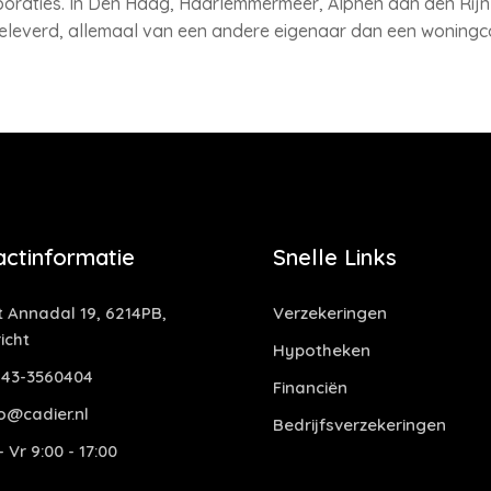
poraties. In Den Haag, Haarlemmermeer, Alphen aan den Rijn
everd, allemaal van een andere eigenaar dan een woningc
actinformatie
Snelle Links
t Annadal 19, 6214PB,
Verzekeringen
icht
Hypotheken
43-3560404
Financiën
o@cadier.nl
Bedrijfsverzekeringen
 Vr 9:00 - 17:00