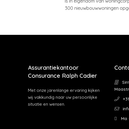
is in eigendom van woningcor
300 nieuwbouwwoningen opgel
Assurantiekantoor
Cont
Consurance Ralph Cadier
Sin
Maastr
Met onze jarenlange ervaring kijken
wij vakkundig naar uw persoonlijke
+31
situatie en wensen.
inf
Ma -