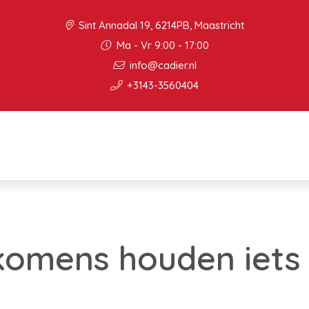
Sint Annadal 19, 6214PB, Maastricht
Ma - Vr 9:00 - 17:00
info@cadier.nl
+3143-3560404
komens houden iets