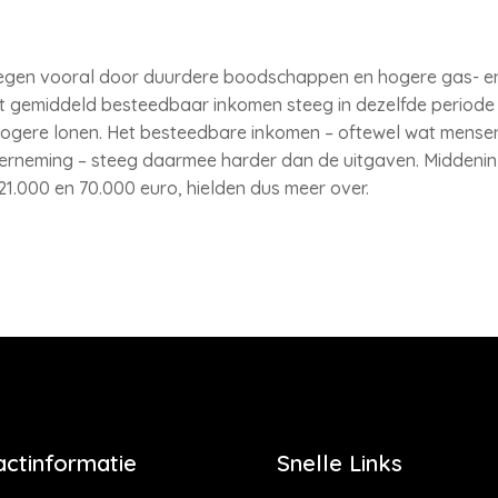
egen vooral door duurdere boodschappen en hogere gas- en
et gemiddeld besteedbaar inkomen steeg in dezelfde periode
ogere lonen. Het besteedbare inkomen – oftewel wat mense
erneming – steeg daarmee harder dan de uitgaven. Middeni
1.000 en 70.000 euro, hielden dus meer over.
actinformatie
Snelle Links