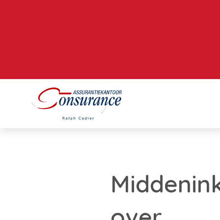
Middenin
over