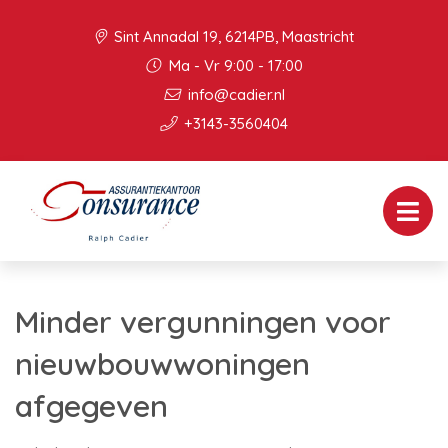
Sint Annadal 19, 6214PB, Maastricht
Ma - Vr 9:00 - 17:00
info@cadier.nl
+3143-3560404
Minder vergunningen voor
nieuwbouwwoningen
afgegeven