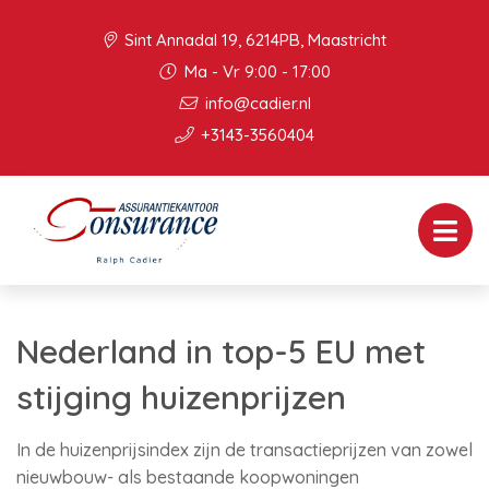
Sint Annadal 19, 6214PB, Maastricht
Ma - Vr 9:00 - 17:00
info@cadier.nl
+3143-3560404
Nederland in top-5 EU met
stijging huizenprijzen
In de huizenprijsindex zijn de transactieprijzen van zowel
nieuwbouw- als bestaande koopwoningen