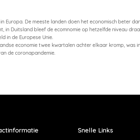
 in Europa. De meeste landen doen het economisch beter dan
cht, in Duitsland bleef de ecomnomie op hetzelfde niveau draa
ld in de Europese Unie.
andse economie twee kwartalen achter elkaar kromp, was in 
van de coronapandemie.
actinformatie
Snelle Links