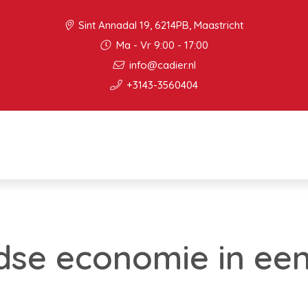
Sint Annadal 19, 6214PB, Maastricht
Ma - Vr 9:00 - 17:00
info@cadier.nl
+3143-3560404
se economie in een