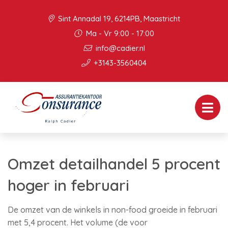
Sint Annadal 19, 6214PB, Maastricht
Ma - Vr 9:00 - 17:00
info@cadier.nl
+3143-3560404
Omzet detailhandel 5 procent
hoger in februari
De omzet van de winkels in non-food groeide in februari
met 5,4 procent. Het volume (de voor