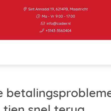
Sint Annadal 19, 6214PB, Maastricht
Ma - Vr 9:00 - 17:00
info@cadier.nl
+3143-3560404
e betalingsproblem
 tien snel terug