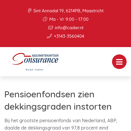
Sint Annadal 19, 6214PB, Maastricht
Ma - Vr 9:00 - 17:00
info@cadier.nl
+3143-3560404
Pensioenfondsen zien
dekkingsgraden instorten
Bij het grootste pensioenfonds van Nederland, ABP,
daalde de dekkingsgraad van 97,8 procent eind