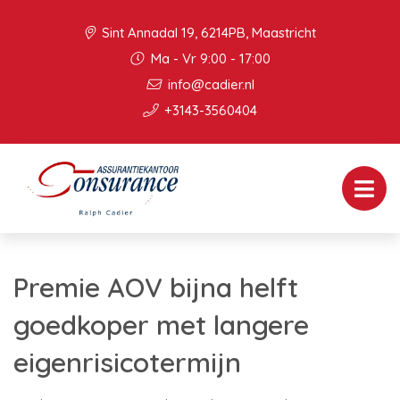
Sint Annadal 19, 6214PB, Maastricht
Ma - Vr 9:00 - 17:00
info@cadier.nl
+3143-3560404
Premie AOV bijna helft
goedkoper met langere
eigenrisicotermijn