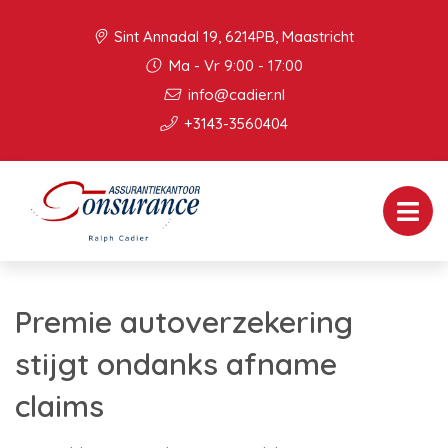
Sint Annadal 19, 6214PB, Maastricht
Ma - Vr 9:00 - 17:00
info@cadier.nl
+3143-3560404
Premie autoverzekering
stijgt ondanks afname
claims