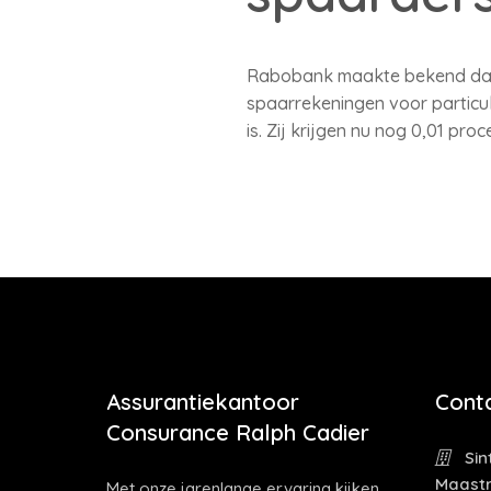
Rabobank maakte bekend dat h
spaarrekeningen voor particul
is. Zij krijgen nu nog 0,01 pr
Assurantiekantoor
Cont
Consurance Ralph Cadier
Sin
Maastr
Met onze jarenlange ervaring kijken