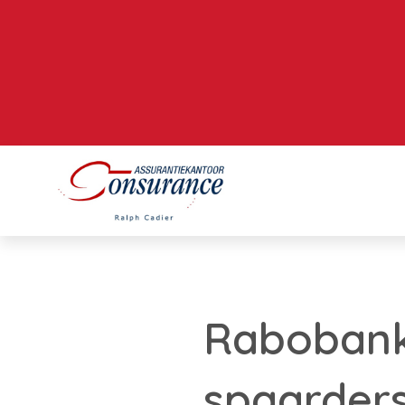
Rabobank
spaarder