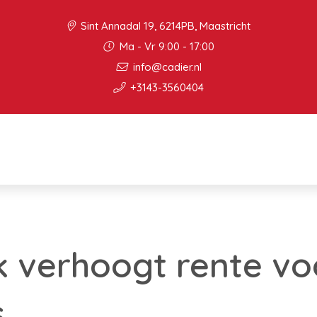
Sint Annadal 19, 6214PB, Maastricht
Ma - Vr 9:00 - 17:00
info@cadier.nl
+3143-3560404
 verhoogt rente vo
s