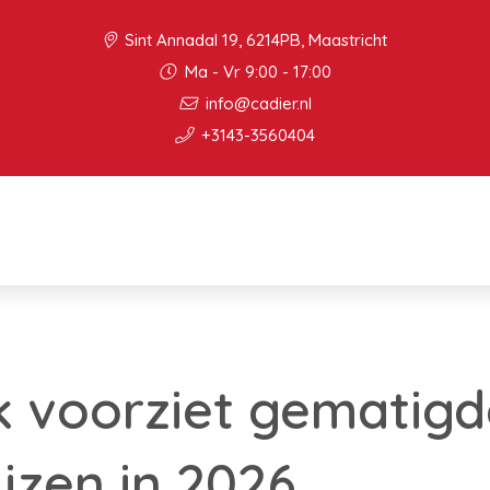
Sint Annadal 19, 6214PB, Maastricht
Ma - Vr 9:00 - 17:00
info@cadier.nl
+3143-3560404
voorziet gematigde
jzen in 2026