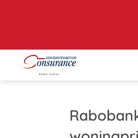
Rabobank 
woningpri