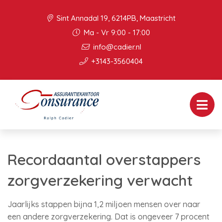
Sint Annadal 19, 6214PB, Maastricht
Ma - Vr 9:00 - 17:00
info@cadier.nl
+3143-3560404
Recordaantal overstappers
zorgverzekering verwacht
Jaarlijks stappen bijna 1,2 miljoen mensen over naar
een andere zorgverzekering. Dat is ongeveer 7 procent