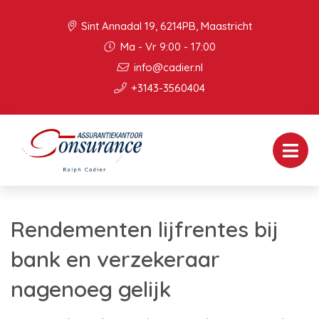
Sint Annadal 19, 6214PB, Maastricht
Ma - Vr 9:00 - 17:00
info@cadier.nl
+3143-3560404
Rendementen lijfrentes bij
bank en verzekeraar
nagenoeg gelijk