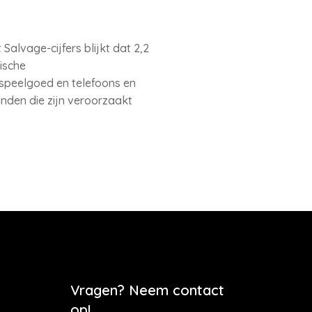
Salvage-cijfers blijkt dat 2,2
ische
 speelgoed en telefoons en
nden die zijn veroorzaakt
Vragen? Neem contact
op!