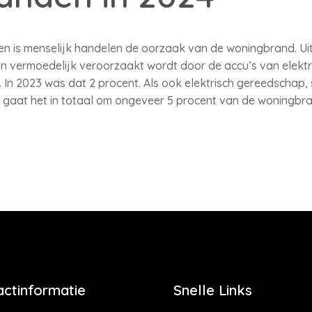
len is menselijk handelen de oorzaak van de woningbrand. Uit 
 vermoedelijk veroorzaakt wordt door de accu’s van elektr
 In 2023 was dat 2 procent. Als ook elektrisch gereedschap,
gaat het in totaal om ongeveer 5 procent van de woningbra
actinformatie
Snelle Links