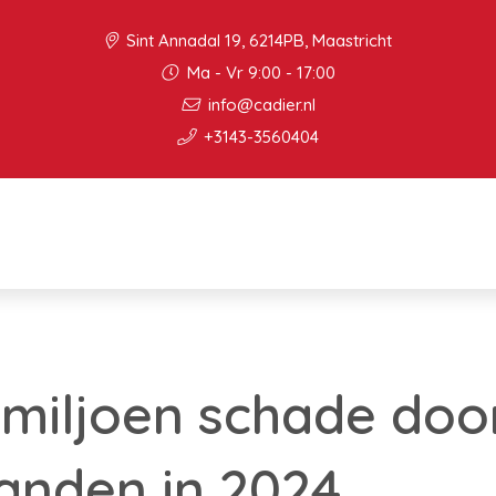
Sint Annadal 19, 6214PB, Maastricht
Ma - Vr 9:00 - 17:00
info@cadier.nl
+3143-3560404
miljoen schade doo
anden in 2024